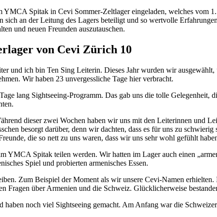
om YMCA Spitak in Cevi Sommer-Zeltlager eingeladen, welches vom 1.
sich an der Leitung des Lagers beteiligt und so wertvolle Erfahrunge
 alten und neuen Freunden auszutauschen.
rlager von Cevi Zürich 10
ter und ich bin Ten Sing Leiterin. Dieses Jahr wurden wir ausgewähl
hmen. Wir haben 23 unvergessliche Tage hier verbracht.
Tage lang Sightseeing-Programm. Das gab uns die tolle Gelegenheit, di
nten.
 Während dieser zwei Wochen haben wir uns mit den Leiterinnen und Lei
isschen besorgt darüber, denn wir dachten, dass es für uns zu schwier
Freunde, die so nett zu uns waren, dass wir uns sehr wohl gefühlt hab
 im YMCA Spitak teilen werden. Wir hatten im Lager auch einen „armen
enisches Spiel und probierten armenisches Essen.
leiben. Zum Beispiel der Moment als wir unsere Cevi-Namen erhielten
aren Fragen über Armenien und die Schweiz. Glücklicherweise bestanden 
 haben noch viel Sightseeing gemacht. Am Anfang war die Schweizer P