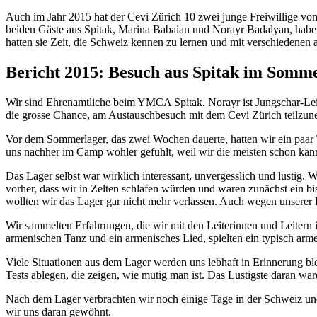
Auch im Jahr 2015 hat der Cevi Zürich 10 zwei junge Freiwillige v
beiden Gäste aus Spitak, Marina Babaian und Norayr Badalyan, haben 
hatten sie Zeit, die Schweiz kennen zu lernen und mit verschiedenen
Bericht 2015: Besuch aus Spitak im Somme
Wir sind Ehrenamtliche beim YMCA Spitak. Norayr ist Jungschar-Lei
die grosse Chance, am Austauschbesuch mit dem Cevi Zürich teilzune
Vor dem Sommerlager, das zwei Wochen dauerte, hatten wir ein paar 
uns nachher im Camp wohler gefühlt, weil wir die meisten schon kan
Das Lager selbst war wirklich interessant, unvergesslich und lustig.
vorher, dass wir in Zelten schlafen würden und waren zunächst ein b
wollten wir das Lager gar nicht mehr verlassen. Auch wegen unserer 
Wir sammelten Erfahrungen, die wir mit den Leiterinnen und Leitern
armenischen Tanz und ein armenisches Lied, spielten ein typisch arm
Viele Situationen aus dem Lager werden uns lebhaft in Erinnerung b
Tests ablegen, die zeigen, wie mutig man ist. Das Lustigste daran w
Nach dem Lager verbrachten wir noch einige Tage in der Schweiz und
wir uns daran gewöhnt.