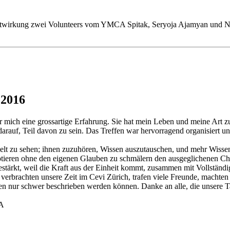
itwirkung zwei Volunteers vom YMCA Spitak, Seryoja Ajamyan und Nuri
 2016
r mich eine grossartige Erfahrung. Sie hat mein Leben und meine Art z
auf, Teil davon zu sein. Das Treffen war hervorragend organisiert und
elt zu sehen; ihnen zuzuhören, Wissen auszutauschen, und mehr Wissen
eptieren ohne den eigenen Glauben zu schmälern den ausgeglichenen Cha
 gestärkt, weil die Kraft aus der Einheit kommt, zusammen mit Vollstän
erbrachten unsere Zeit im Cevi Zürich, trafen viele Freunde, machten
ten nur schwer beschrieben werden können. Danke an alle, die unsere T
CA