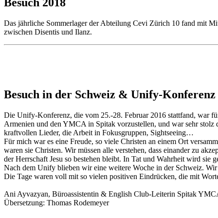
Besuch 2018
Das jährliche Sommerlager der Abteilung Cevi Zürich 10 fand mit M
zwischen Disentis und Ilanz.
Besuch in der Schweiz & Unify-Konferenz
Die Unify-Konferenz, die vom 25.-28. Februar 2016 stattfand, war fü
Armenien und den YMCA in Spitak vorzustellen, und war sehr stolz dar
kraftvollen Lieder, die Arbeit in Fokusgruppen, Sightseeing…
Für mich war es eine Freude, so viele Christen an einem Ort versamm
waren sie Christen. Wir müssen alle verstehen, dass einander zu akz
der Herrschaft Jesu so bestehen bleibt. In Tat und Wahrheit wird sie
Nach dem Unify blieben wir eine weitere Woche in der Schweiz. Wir v
Die Tage waren voll mit so vielen positiven Eindrücken, die mit Wor
Ani Ayvazyan, Büroassistentin & English Club-Leiterin Spitak YM
Übersetzung: Thomas Rodemeyer