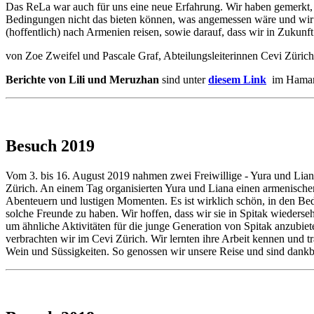
Das ReLa war auch für uns eine neue Erfahrung. Wir haben gemerkt,
Bedingungen nicht das bieten können, was angemessen wäre und wir d
(hoffentlich) nach Armenien reisen, sowie darauf, dass wir in Zuku
von Zoe Zweifel und Pascale Graf, Abteilungsleiterinnen Cevi Züric
Berichte von Lili und Meruzhan
sind unter
diesem Link
im Hamaml
Besuch 2019
Vom 3. bis 16. August 2019 nahmen zwei Freiwillige - Yura und Lia
Zürich. An einem Tag organisierten Yura und Liana einen armenisch
Abenteuern und lustigen Momenten. Es ist wirklich schön, in den Bedi
solche Freunde zu haben. Wir hoffen, dass wir sie in Spitak wieder
um ähnliche Aktivitäten für die junge Generation von Spitak anzubiet
verbrachten wir im Cevi Zürich. Wir lernten ihre Arbeit kennen und
Wein und Süssigkeiten. So genossen wir unsere Reise und sind dankba