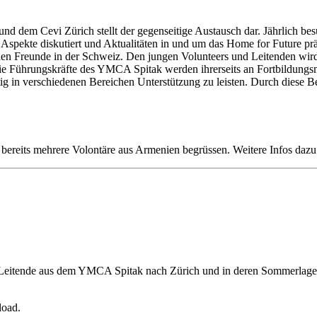
d dem Cevi Zürich stellt der gegenseitige Austausch dar. Jährlich bes
Aspekte diskutiert und Aktualitäten in und um das Home for Future präs
 Freunde in der Schweiz. Den jungen Volunteers und Leitenden wird 
ie Führungskräfte des YMCA Spitak werden ihrerseits an Fortbildungs
in verschiedenen Bereichen Unterstützung zu leisten. Durch diese Besu
ereits mehrere Volontäre aus Armenien begrüssen. Weitere Infos dazu g
eitende aus dem YMCA Spitak nach Zürich und in deren Sommerlager.
load.