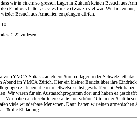
 dass wir in einem so grossen Lager in Zukunft keinen Besuch aus Arm
en Eindruck hatten, dass es für sie etwas zu viel war. Wir freuen un
nft wieder Besuch aus Armenien empfangen dürfen.
h 10
ezi 2.22 zu lesen.
na vom YMCA Spitak - an einem Sommerlager in der Schweiz teil, das
en Abend im YMCA Zürich. Hier ein kleiner Bericht über ihre Eindrück
ngungen zu leben, die man teilweise selbst geschaffen hat. Wir haben 
sehen. Wir waren für ein Austauschprogramm dort und haben es geschaf
en. Wir haben auch sehr interessante und schöne Orte in der Stadt besu
 trafen viele wunderbare Menschen. Dann hatten wir einen armenische
r für die Einladung.