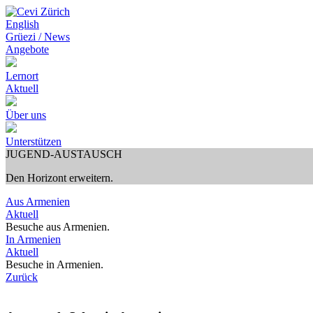
English
Grüezi / News
Angebote
Lernort
Aktuell
Über uns
Unterstützen
JUGEND-AUSTAUSCH
Den Horizont erweitern.
Aus Armenien
Aktuell
Besuche aus Armenien.
In Armenien
Aktuell
Besuche in Armenien.
Zurück