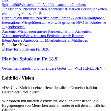
Zeit.
Spiritualität
Wir stehen für Vielfalt – auch im Glauben.
Jungschar & Pfadi
Wir bieten Abenteuer & stärken Persönlichkeiten.
ehe.training
Fitness für Paare
Lernhilfe
Wir unterstützen dich beim Lernen & den Hausaufgaben.
International
Wir gehören zur weltweit grössten NPO im Kinder- &
Jugendbereich.
Armenien
Wir pflegen unsere Partnerschaft mit Armenien.
Vermietungen
Wir vermieten Ferienhäuser & Räume.
Intern
Unsere Angebote für Mitarbeitende & Mitglieder.
Einblicke / News
Play for Spitak am Fr. 18.9.
Gemeinsam spielen und für andere Gutes tun!
WEITERLESEN »
Leitbild / Vision
«Der Cevi Zürich ist eine offene christliche Gemeinschaft im
Herzen der Stadt Zürich.
Wir fördern mit unseren Aktivitäten, die allen offenstehen, die
Begegnungen von Menschen untereinander & mit dem christlichen
Glauben.