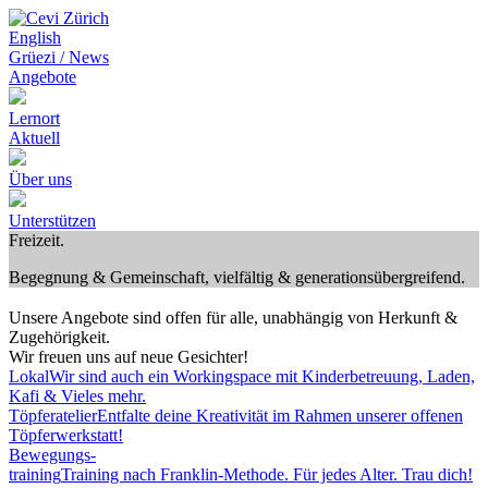
English
Grüezi / News
Angebote
Lernort
Aktuell
Über uns
Unterstützen
Freizeit.
Begegnung & Gemeinschaft, vielfältig & generationsübergreifend.
Unsere Angebote sind offen für alle, unabhängig von Herkunft &
Zugehörigkeit.
Wir freuen uns auf neue Gesichter!
Lokal
Wir sind auch ein Workingspace mit Kinderbetreuung, Laden,
Kafi & Vieles mehr.
Töpferatelier
Entfalte deine Kreativität im Rahmen unserer offenen
Töpferwerkstatt!
Bewegungs-
training
Training nach Franklin-Methode. Für jedes Alter. Trau dich!