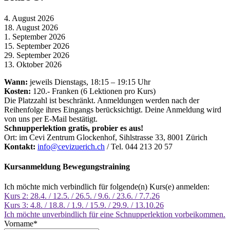
4. August 2026
18. August 2026
1. September 2026
15. September 2026
29. September 2026
13. Oktober 2026
Wann:
jeweils Dienstags, 18:15 – 19:15 Uhr
Kosten:
120.- Franken (6 Lektionen pro Kurs)
Die Platzzahl ist beschränkt. Anmeldungen werden nach der
Reihenfolge ihres Eingangs berücksichtigt. Deine Anmeldung wird
von uns per E-Mail bestätigt.
Schnupperlektion gratis, probier es aus!
Ort: im Cevi Zentrum Glockenhof, Sihlstrasse 33, 8001 Zürich
Kontakt:
info@cevizuerich.ch
/ Tel. 044 213 20 57
Kursanmeldung Bewegungstraining
Ich möchte mich verbindlich für folgende(n) Kurs(e) anmelden:
Kurs 2: 28.4. / 12.5. / 26.5. / 9.6. / 23.6. / 7.7.26
Kurs 3: 4.8. / 18.8. / 1.9. / 15.9. / 29.9. / 13.10.26
Ich möchte unverbindlich für eine Schnupperlektion vorbeikommen.
Vorname
*