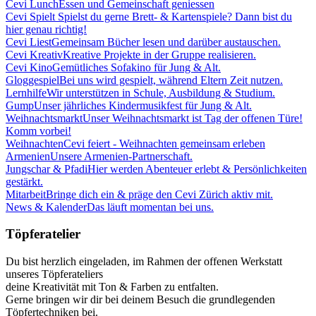
Cevi Lunch
Essen und Gemeinschaft geniessen
Cevi Spielt
Spielst du gerne Brett- & Kartenspiele? Dann bist du
hier genau richtig!
Cevi Liest
Gemeinsam Bücher lesen und darüber austauschen.
Cevi Kreativ
Kreative Projekte in der Gruppe realisieren.
Cevi Kino
Gemütliches Sofakino für Jung & Alt.
Gloggespiel
Bei uns wird gespielt, während Eltern Zeit nutzen.
Lernhilfe
Wir unterstützen in Schule, Ausbildung & Studium.
Gump
Unser jährliches Kindermusikfest für Jung & Alt.
Weihnachtsmarkt
Unser Weihnachtsmarkt ist Tag der offenen Türe!
Komm vorbei!
Weihnachten
Cevi feiert - Weihnachten gemeinsam erleben
Armenien
Unsere Armenien-Partnerschaft.
Jungschar & Pfadi
Hier werden Abenteuer erlebt & Persönlichkeiten
gestärkt.
Mitarbeit
Bringe dich ein & präge den Cevi Zürich aktiv mit.
News & Kalender
Das läuft momentan bei uns.
Töpferatelier
Du bist herzlich eingeladen, im Rahmen der offenen Werkstatt
unseres Töpferateliers
deine Kreativität mit Ton & Farben zu entfalten.
Gerne bringen wir dir bei deinem Besuch die grundlegenden
Töpfertechniken bei.