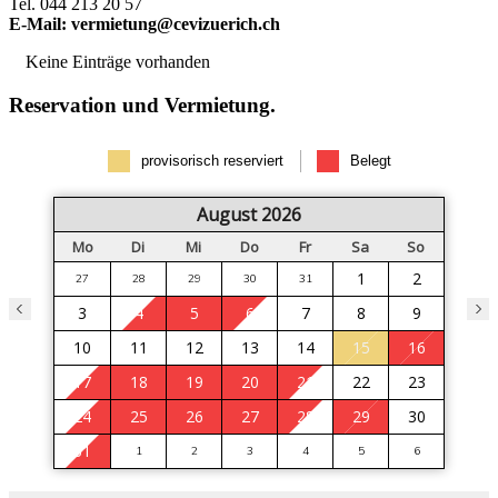
Tel. 044 213 20 57
E-Mail:
vermietung@cevizuerich.ch
Keine Einträge vorhanden
Reservation und Vermietung.
provisorisch reserviert
Belegt
August 2026
Mo
Di
Mi
Do
Fr
Sa
So
1
2
27
28
29
30
31
3
4
5
6
7
8
9
10
11
12
13
14
15
16
17
18
19
20
21
22
23
24
25
26
27
28
29
30
31
1
2
3
4
5
6