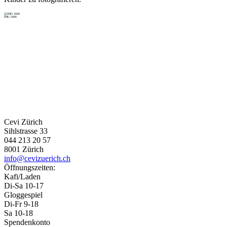
IMG 5606
IM
Cevi Zürich
Sihlstrasse 33
044 213 20 57
8001 Zürich
info@cevizuerich.ch
Öffnungszeiten:
Kafi/Laden
Di-Sa 10-17
Gloggespiel
Di-Fr 9-18
Sa 10-18
Spendenkonto