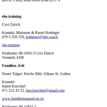
IBAN: CH42 8080 8009 4568 6137 9
ehe.training
Cevi Zürich
Kontakt: Marianne & Raoul Hottinger
079 5 259 259,
hottinger@ehe.coach
ehe.training
Postkonto: 80-1050-3 Cevi Zürich
Vermerk: EHE
Familien–Zeit
Neuer Träger: Kirche Bild, Allianz St. Gallen
Kontakt:
Isabel Knechtel
071 222 43 22,
fam.knechtel@gmail.com
www.familiensupport-sg.ch
Postkonto: 90-15811-7