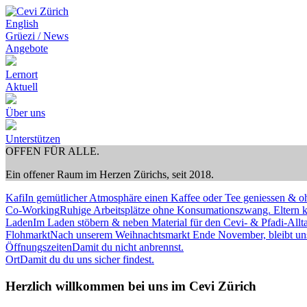
English
Grüezi / News
Angebote
Lernort
Aktuell
Über uns
Unterstützen
OFFEN FÜR ALLE.
Ein offener Raum im Herzen Zürichs, seit 2018.
Kafi
In gemütlicher Atmosphäre einen Kaffee oder Tee geniessen & 
Co-Working
Ruhige Arbeitsplätze ohne Konsumationszwang. Eltern kö
Laden
Im Laden stöbern & neben Material für den Cevi- & Pfadi-All
Flohmarkt
Nach unserem Weihnachtsmarkt Ende November, bleibt uns
Öffnungszeiten
Damit du nicht anbrennst.
Ort
Damit du du uns sicher findest.
Herzlich willkommen bei uns im Cevi Zürich